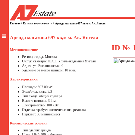
Главная
/
Каталог недвижимости
/
Аренда магазина 697 кв,м м. Ак. Янгеля
Аренда магазина 697 кв,м м. Ак. Янгеля
ID № 
Местоположение
Регион, город: Москва
Округ, ст.метро: ЮАО, Улица академика Янгеля
Адрес: ул. Россошанская, 6
Удаление от метро пешком: 10 мин.
Характеристики
2
Площадь: 697.00 м
Этаж/этажность: 2/3
Тип входа: общий с улицы
Высота потолка: 3.2 м.
Электричество: 100 кВт
Отделка: требует косметического ремонта
Паркинг: 30 машиномест
Коммерческие условия
Тип сделки: аренда
Цена: 1 045 500 руб/месяц