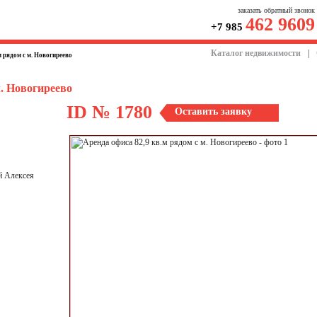
заказать обратный звонок
462 9609
+7 985
Каталог недвижимости
|
м рядом с м. Новогиреево
м. Новогиреево
ID № 1780
Оставить заявку
й Алексея