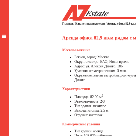
Главная
/
Каталог недвижимости
/
Аренда офиса 82,9 кв.
Аренда офиса 82,9 кв.м рядом с 
Местоположение
Регион, город: Москва
Округ, ст.метро: ВАО, Новогиреево
Адрес: ул. Алексея Дикого, 18б
Удаление от метро пешком: 5 мин.
Окружение: жилая застройка, дом-музе
Дикого
Характеристики
2
Площадь: 82.90 м
Этаж/этажность: 2/3
Тип здания: нежилое
Высота потолка: 2.5 м.
Отделка: чистовая
Коммерческие условия
Тип сделки: аренда
Цена: 103 625 руб/месяц