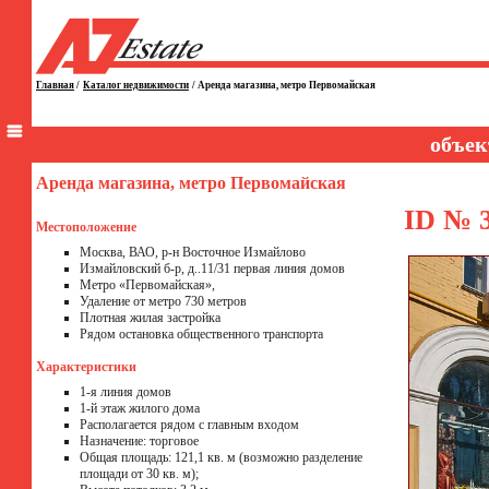
Главная
/
Каталог недвижимости
/
Аренда магазина, метро Первомайская
объек
Аренда магазина, метро Первомайская
ID № 
Местоположение
Москва, ВАО, р-н Восточное Измайлово
Измайловский б-р, д..11/31 первая линия домов
Метро «Первомайская»,
Удаление от метро 730 метров
Плотная жилая застройка
Рядом остановка общественного транспорта
Характеристики
1-я линия домов
1-й этаж жилого дома
Располагается рядом с главным входом
Назначение: торговое
Общая площадь: 121,1 кв. м (возможно разделение
площади от 30 кв. м);