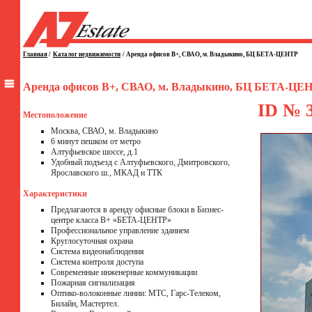
Главная
/
Каталог недвижимости
/
Аренда офисов B+, СВАО, м. Владыкино, БЦ БЕТА-ЦЕНТР
Аренда офисов B+, СВАО, м. Владыкино, БЦ БЕТА-ЦЕ
ID № 
Местоположение
Москва, СВАО, м. Владыкино
6 минут пешком от метро
Алтуфьевское шоссе, д.1
Удобный подъезд с Алтуфьевского, Дмитровского,
Ярославского ш., МКАД и ТТК
Характеристики
Предлагаются в аренду офисные блоки в Бизнес-
центре класса B+ «БЕТА-ЦЕНТР»
Профессиональное управление зданием
Круглосуточная охрана
Система видеонаблюдения
Система контроля доступа
Современные инженерные коммуникации
Пожарная сигнализация
Оптико-волоконные линии: МТС, Гарс-Телеком,
Билайн, Мастертел.