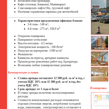
Возможен Ваш провайдер.
Кафе-столовая, Банкомат, Минимаркет
3 пассажирских лифта Otis, грузовой лифт
Наземная охраняемая парковка для автомобилей
Характеристики предлагаемые офисных блоков:
3-й этаж - 148 м²;
2.
4-й этаж - 275 м²; 338,9 м
Открытая планировка
Панорамное остекление
Высота потолков - 4,5 метра
Электрическая мощность - 100 Вт/м²
Нагрузка на перекрытия -1300 кг/м²
Фальшполы
Каникулы на переезд, арендные каникулы.
Производство ремонтных работ под Арендатора.
Возможны любые планировочные решения.
Коммерческие условия
Ставка аренды составляет 12 500 руб. за м² в год, с
учетом НДС 18% или 11 500 руб. за м² в год, без
учета НДС 18%
Планировка
Срок аренды: от 1 года и более
В ставку аренды включены эксплуатационные
расходы
Стоимость коммунальных расходов оплачивается
отдельно (тепловая энергия, потребление холодной
воды, канализация, электроэнергия) и составляет в