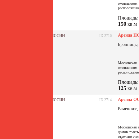
оживленном 
расположенно
Площадь:
150
кв.м
Аренда ПС
БЕЗ КОМИССИИ
ID 2716
Бронницы, 
Московская 
оживленном 
расположенно
Площадь:
125
кв.м
Аренда ОС
БЕЗ КОМИССИИ
ID 2714
Раменское,
Московская о
домов трассы
отдельно стоя