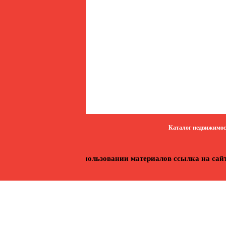
Каталог недвижимо
462 9609
+7 985
© «A7estate» При использовании материалов ссылка на сайт