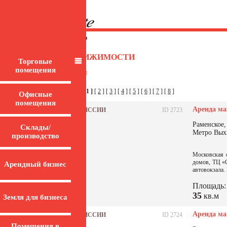
Главная
/ Каталог недвижимости
КАТАЛОГ НЕДВИЖИМОСТИ
Торговые
помещения
Вы искали:
страницы:
[ 1 ]
[
2
] [
3
] [
4
] [
5
] [
6
] [
7
] [
8
]
Офисные
помещения
Аренда ма
БЕЗ КОМИССИИ
ID 2723
Раменское,
Склады/
Метро Вых
производство
Московская о
домов, ТЦ «С
Арендный бизнес
автовокзала. 
Площадь:
35
кв.м
Земля для бизнеса
Аренда ма
БЕЗ КОМИССИИ
ID 2724
Помещения в