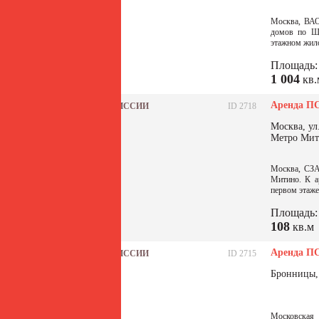
Москва, ВАО
домов по Ще
этажном жило
Площадь:
1 004
кв.
Аренда ПС
БЕЗ КОМИССИИ
ID 2718
Москва, ул
Метро Ми
Москва, СЗА
Митино. К а
первом этаже
Площадь:
108
кв.м
Аренда ПС
БЕЗ КОМИССИИ
ID 2715
Бронницы, 
Московская 