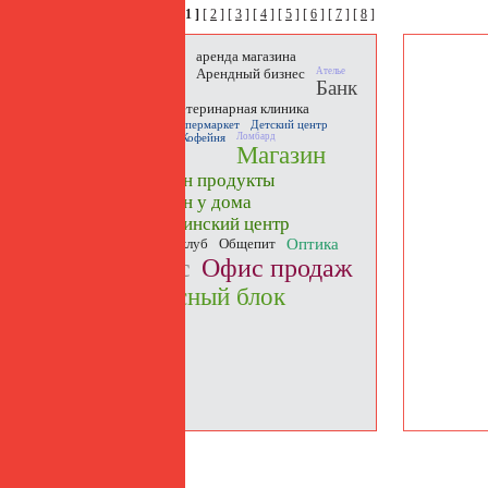
страницы:
[ 1 ]
[
2
] [
3
] [
4
] [
5
] [
6
] [
7
] [
8
]
Аптека
аренда магазина
Арендный бизнес
Ателье
Банк
Бистро
Ветеринарная клиника
Винный супермаркет
Детский центр
Кафе
Кофейня
Ломбард
Магазин
магазин продукты
магазин у дома
Медицинский центр
Ночной клуб
Общепит
Оптика
Офис
Офис продаж
Офисный блок