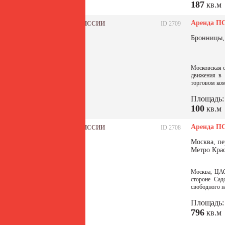
187
кв.м
Аренда ПС
БЕЗ КОМИССИИ
ID 2709
Бронницы, 
Московская о
движения в 
торговом ком
Площадь:
100
кв.м
Аренда ПС
БЕЗ КОМИССИИ
ID 2708
Москва, пе
Метро Кра
Москва, ЦАО
стороне Сад
свободного н
Площадь:
796
кв.м