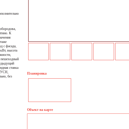
ополнительно
обородова,
итино. К
начения
этаже
д с фасада,
 кВт, высота
жности,
й пешеходный
редыдущий
ндная ставка
, УСН,
Планировка
ьно, без
Объект на карте