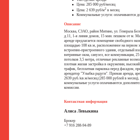
Цена: 285 000 руб/месяц
2
Цена: 2 639 руб/м
в месяц
Коммунальные услуги: оплачиваются д
Описание
Москва, СЗАО, район Митино, ул. Генерала Бел
д.11, 1-я линия домов, 15 мин. пешком от м. М
аренде предлагается помещение свободного наз
площадью 108 кв.м, расположенное на первом 
встроенно-пристроенного здания, отдельный вхо
витринные окна, санузел, все коммуникации, 25
потолков 3,5 метра, отличные рекламные возмо
плотная жилая застройка в окружении, высоки
трафик, бесплатная парковка перед фасадом, п
арендатор "Улыбка радуги". Прямая аренда, аре
2639 руб./кв.м/месяц (285 000 рублей в месяц)
коммунальные услуги оплачиваются дополнител
комиссии.
Контактная информация
Алиса Левыкина
Брокер
+7 916 288-94-89