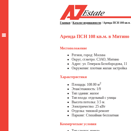
Главная
/
Каталог недвижимости
/
Аренда ПСН 108 кв.м.
Аренда ПСН 108 кв.м. в Митино
Местоположение
Регион, город: Москва
Округ, ст.метро: СЗАО, Митино
Адрес: ул. Генерала Белобородова, 11
Окружение: плотная жилая застройка
Характеристики
2
Площадь: 108.00 м
Этаж/этажность: 1/9
Тип здания: жилое
Тип входа: отдельный с улицы
Высота потолка: 3.5 м.
Электричество: 25 кВт
Отделка: типовой ремонт
Паркинг: Стихийная бесплатная
Коммерческие условия
Тип сделки: аренда